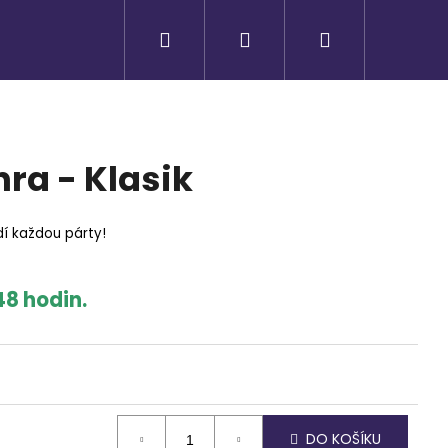
Hledat
Přihlášení
Nákupní
košík
ra - Klasik
í každou párty!
48 hodin.
DO KOŠÍKU