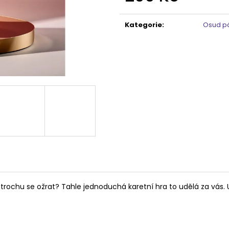
Měrná
cena:
Kategorie
:
Osud pá
trochu se ožrat? Tahle jednoduchá karetní hra to udělá za vás. 