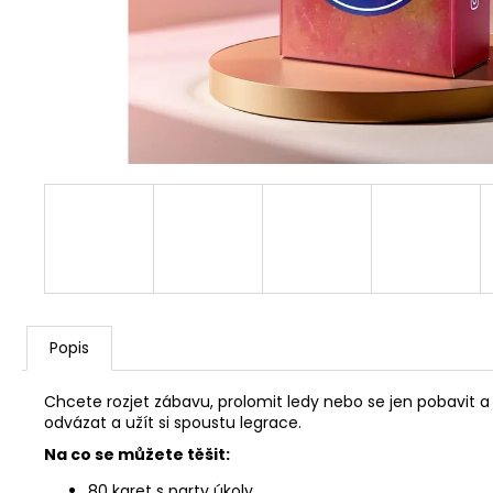
Popis
Chcete rozjet zábavu, prolomit ledy nebo se jen pobavit a 
odvázat a užít si spoustu legrace.
Na co se můžete těšit:
80 karet s party úkoly