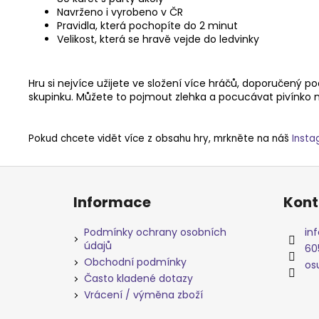
Navrženo i vyrobeno v ČR
Pravidla, která pochopíte do 2 minut
Velikost, která se hravě vejde do ledvinky
Hru si nejvíce užijete ve složení více hráčů, doporučený p
skupinku. Můžete to pojmout zlehka a pocucávat pivínko neb
Pokud chcete vidět více z obsahu hry, mrkněte na náš
Inst
Z
á
Informace
Kont
p
a
Podmínky ochrany osobních
inf
t
údajů
60
Obchodní podmínky
í
os
Často kladené dotazy
Vrácení / výměna zboží