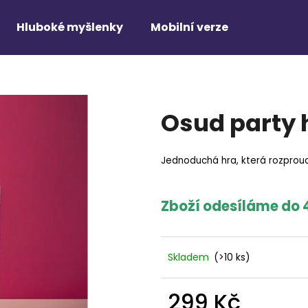
Hluboké myšlenky
Mobilní verze
Co potřebujete najít?
Osud party h
HLEDAT
Jednoduchá hra, která rozproud
Zboží odesíláme do 
Skladem
(>10 ks)
299 Kč