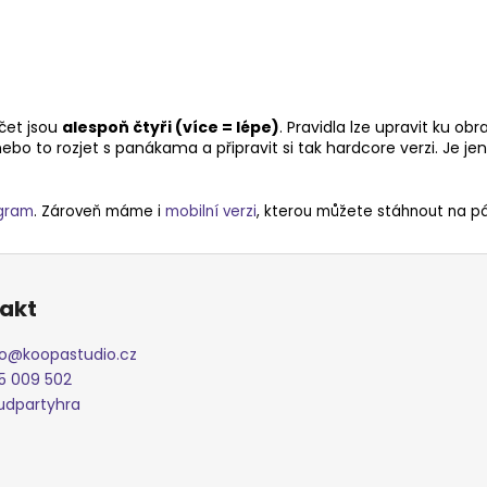
očet jsou
alespoň čtyři (více = lépe)
. Pravidla lze upravit ku o
o to rozjet s panákama a připravit si tak hardcore verzi. Je jen
agram
. Zároveň máme i
mobilní verzi
, kterou můžete stáhnout na pár
akt
o
@
koopastudio.cz
5 009 502
udpartyhra