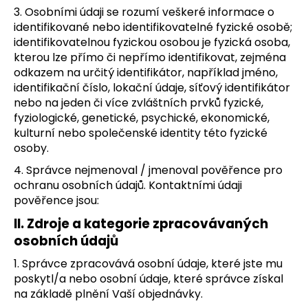
3. Osobními údaji se rozumí veškeré informace o
a
identifikované nebo identifikovatelné fyzické osobě;
j
identifikovatelnou fyzickou osobou je fyzická osoba,
í
kterou lze přímo či nepřímo identifikovat, zejména
t
odkazem na určitý identifikátor, například jméno,
?
identifikační číslo, lokační údaje, síťový identifikátor
nebo na jeden či více zvláštních prvků fyzické,
fyziologické, genetické, psychické, ekonomické,
kulturní nebo společenské identity této fyzické
osoby.
HLEDAT
4. Správce nejmenoval / jmenoval pověřence pro
ochranu osobních údajů. Kontaktními údaji
pověřence jsou:
II.
Zdroje a kategorie zpracovávaných
osobních údajů
1. Správce zpracovává osobní údaje, které jste mu
poskytl/a nebo osobní údaje, které správce získal
na základě plnění Vaší objednávky.