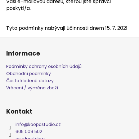
Vaši e-mailovou adresu, kterou jste správci
poskytl/a.
Tyto podmínky nabývají účinnosti dnem 15. 7. 2021
Z
á
Informace
p
a
Podmínky ochrany osobních údajů
t
Obchodní podmínky
í
Často kladené dotazy
Vrácení / výměna zboží
Kontakt
info
@
koopastudio.cz
605 009 502
osudpartyhra