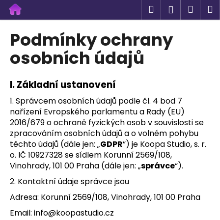
K
Přejít
Hledat
Náku
M
Přihlášen
na
o
obsah
Zpět
Zpět
košík
š
Podmínky ochrany
í
C
osobních údajů
k
o
p
I.
Základní ustanovení
o
1. Správcem osobních údajů podle čl. 4 bod 7
t
nařízení Evropského parlamentu a Rady (EU)
ř
2016/679 o ochraně fyzických osob v souvislosti se
e
zpracováním osobních údajů a o volném pohybu
b
těchto údajů (dále jen: „
GDPR
”) je
Koopa Studio, s. r.
u
o.
IČ
10927328
se sídlem Korunní 2569/108,
Vinohrady, 101 00 Praha (dále jen: „
správce
“).
j
e
2. Kontaktní údaje správce jsou
t
Adresa:
Korunní 2569/108, Vinohrady, 101 00 Praha
e
Email: info@koopastudio.cz
n